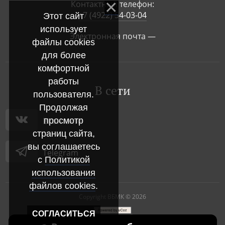
Контактный телефон:
+7 (4922) 54-03-04
Этот сайт
использует
Электронная почта —
файлы cookies
для более
комфортной
работы
В сети
пользователя.
Продолжая
просмотр
Вконтакте
страниц сайта,
вы соглашаетесь
Telegram
с
Политикой
использования
файлов cookies
.
Copyright ВБМК © 2026
СОГЛАСИТЬСЯ
|