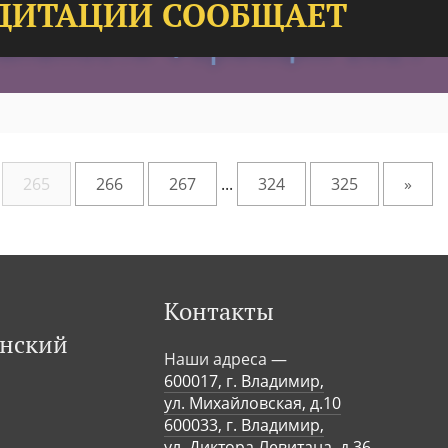
ДИТАЦИИ СООБЩАЕТ
265
266
267
...
324
325
»
Контакты
инский
Наши адреса —
600017, г. Владимир,
ул. Михайловская, д.10
600033, г. Владимир,
ул. Диктора Левитана, д.36