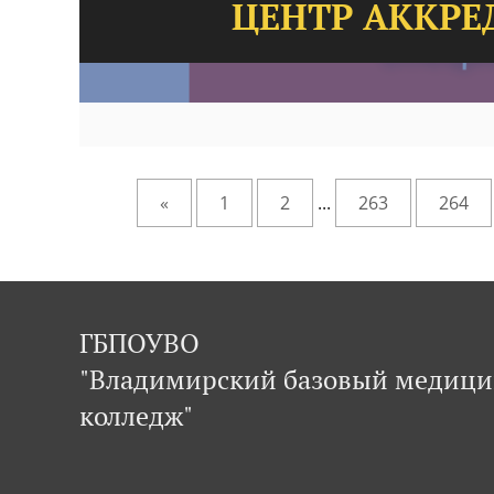
ЦЕНТР АККРЕ
«
1
2
...
263
264
ГБПОУВО
"Владимирский базовый медиц
колледж"