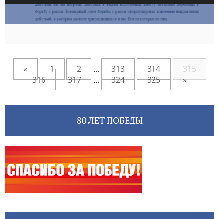
«
1
2
...
313
314
315
316
317
...
324
325
»
80 ЛЕТ ПОБЕДЫ