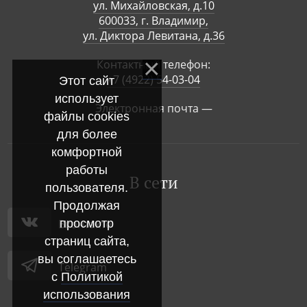
ул. Михайловская, д.10
600033, г. Владимир,
ул. Диктора Левитана, д.36
Контактный телефон:
+7 (4922) 54-03-04
Этот сайт
использует
Электронная почта —
файлы cookies
для более
комфортной
работы
В сети
пользователя.
Продолжая
Вконтакте
просмотр
страниц сайта,
вы соглашаетесь
Telegram
с
Политикой
использования