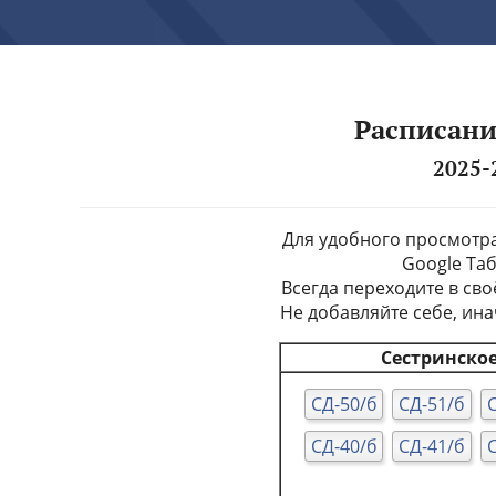
Расписани
2025-
Для удобного просмотр
Google Та
Всегда переходите в сво
Не добавляйте себе, ина
Сестринское
СД-50/б
СД-51/б
СД-40/б
СД-41/б