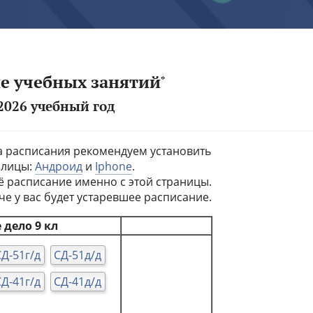
е учебных занятий
*
2026 учебный год
а расписания рекомендуем установить
блицы:
Андроид
и
Iphone
.
ё расписание именно с этой страницы.
че у вас будет устаревшее расписание.
 дело 9 кл
СД-51г/д
СД-51д/д
СД-41г/д
СД-41д/д