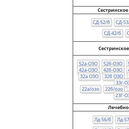
Сестринское 
СД-52/б
СД-53
СД-42/б
Сестринское
52а-ОЗО
52б-ОЗО
42а-ОЗО
42б-ОЗО
32а ОЗО
32б ОЗО
33г-О
22а/озо
22б/озо
23Г-О
Лечебно
Лд-56/б
Лд-5