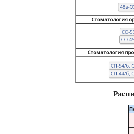
48а-О
Стоматология о
СО-5
СО-45
Стоматология пр
СП-54/б, 
СП-44/б, 
Распи
П