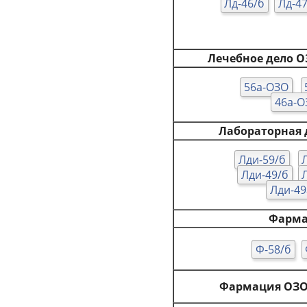
Лд-46/б
Лд-4
Лечебное дело О
56а-ОЗО
46а-О
Лабораторная 
Лди-59/б
Лди-49/б
Лди-49
Фарм
Ф-58/б
Фармация ОЗО