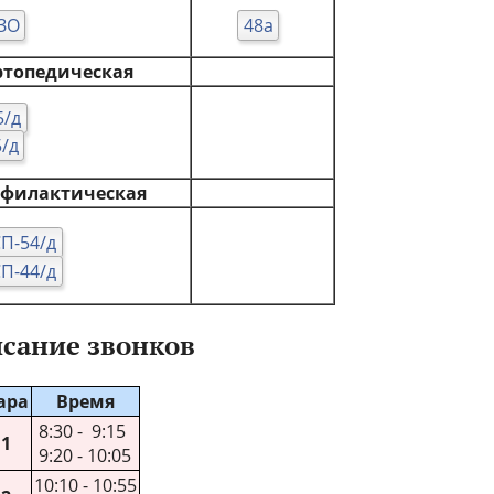
ЗО
48а
ртопедическая
5/д
/д
офилактическая
СП-54/д
СП-44/д
сание звонков
ара
Время
8:30 - 9:15
1
9:20 - 10:05
10:10 - 10:55