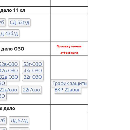
дело 11 кл
/б
СД-53г/д
СД-43б/д
Промежуточная
 дело ОЗО
аттестация
52в-ОЗО
53г-ОЗО
42в-ОЗО
43г-ОЗО
32в ОЗО
32г ОЗО
ЗО
График защиты
22в/озо
22г/озо
ВКР 22абвг
ЗО
е дело
7/б
Лд-57/д