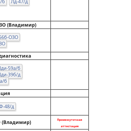
7/б
Лд-47/д
ЗО (Владимир)
56б-ОЗО
ЗО
диагностика
Лди-59а/б
Лди-39б/д
а/б
ация
Ф-48/д
Промежуточная
 (Владимир)
аттестация