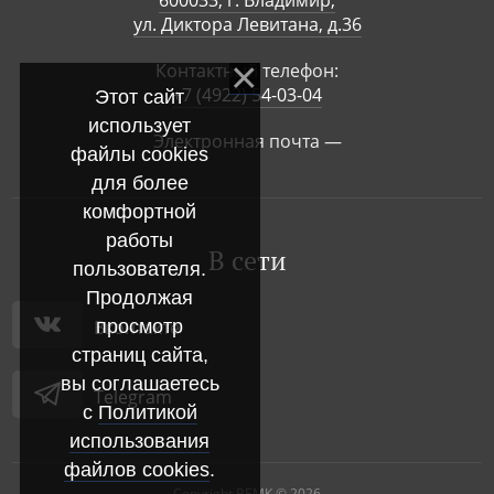
ул. Диктора Левитана, д.36
Контактный телефон:
+7 (4922) 54-03-04
Этот сайт
использует
Электронная почта —
файлы cookies
для более
комфортной
работы
В сети
пользователя.
Продолжая
Вконтакте
просмотр
страниц сайта,
вы соглашаетесь
Telegram
с
Политикой
использования
файлов cookies
.
Copyright ВБМК © 2026