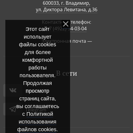
600033, г. Владимир,
ул. Диктора Левитана, д.36
Контактный телефон:
+7 (4922) 54-03-04
Этот сайт
использует
Электронная почта —
файлы cookies
для более
комфортной
работы
В сети
пользователя.
Продолжая
просмотр
Вконтакте
страниц сайта,
вы соглашаетесь
Telegram
с
Политикой
использования
файлов cookies
.