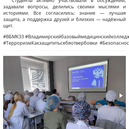
Студенты активно участвовали в обсуждении,
задавали вопросы, делились своими мыслями и
историями. Все согласились: знание — лучшая
защита, а поддержка друзей и близких — надёжный
щит.
#ВБМК33 #Владимирскийбазовыймедицинскийколлед
#ТерроризмКакзащититьсебяотвербовки #Безопаснос