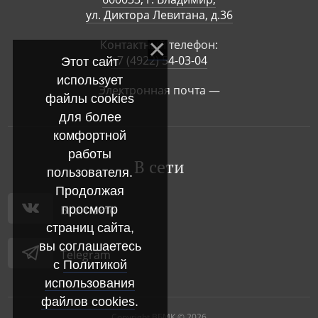
ул. Диктора Левитана, д.36
Контактный телефон:
+7 (4922) 54-03-04
Этот сайт
использует
Электронная почта —
файлы cookies
для более
комфортной
работы
В сети
пользователя.
Продолжая
Вконтакте
просмотр
страниц сайта,
вы соглашаетесь
Telegram
с
Политикой
использования
файлов cookies
.
Copyright ВБМК © 2026