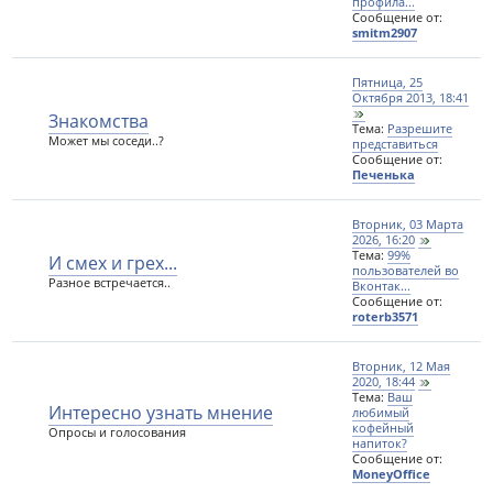
профила...
Сообщение от:
smitm2907
Пятница, 25
Октября 2013, 18:41
Знакомства
Тема:
Разрешите
Может мы соседи..?
представиться
Сообщение от:
Печенька
Вторник, 03 Марта
2026, 16:20
Тема:
99%
И смех и грех...
пользователей во
Разное встречается..
Вконтак...
Сообщение от:
roterb3571
Вторник, 12 Мая
2020, 18:44
Тема:
Ваш
Интересно узнать мнение
любимый
кофейный
Опросы и голосования
напиток?
Сообщение от:
MoneyOffice