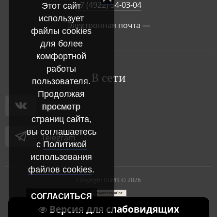
+7 (4922) 54-03-04
Этот сайт
использует
Электронная почта —
файлы cookies
для более
комфортной
работы
В сети
пользователя.
Продолжая
просмотр
Вконтакте
страниц сайта,
вы соглашаетесь
Telegram
с
Политикой
использования
файлов cookies
.
Copyright ВБМК © 2026
СОГЛАСИТЬСЯ
|
Версия для слабовидящих