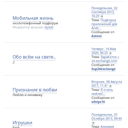
Понедельник, 02
Сентября 2013,
16:29
Мобильная жизнь
Тема:
Подборка
околотелефонный подфорум
приложений для
Модератор форума:
ilysob
Andr...
Сообщение от:
Admin
Четверг, 14 Мая
2020, 06:25
Обо всём на свете..
Тема:
Заработок с
24-exchange.com
;)
Сообщение от:
Sup24exchange
Вторник, 08 Августа
2017, 11:41
Признание в любви
Тема:
Я очень
люблю!...
Люблю и ненавижу
Сообщение от:
oliviya16
Понедельник, 07
Октября 2013, 09:49
Игрушки
Тема:
Алхимия
flash