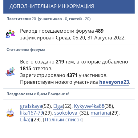
ДОПОЛНИТЕЛЬНАЯ ИНФОРМАЦИЯ
Посетители:
20
(участников -
0
, гостей -
20
)
Рекорд посещаемости форума
489
зафиксирован Среда, 05:20, 31 Августа 2022.
Статистика форума
Всего создано
219
тем, в которые добавлено
1815
ответов.
Зарегистрировано
4371
участников.
Приветствуем нового участника
haveyona23
.
Поздравляем с Днем Рождения!
grafskaya
(52)
,
Elga
(62)
,
Kykywe4ka88
(38)
,
lika167-79
(29)
,
ssokolova_
(32)
,
mariana
(29)
,
Lika))
(29)
, [
Полный список
]